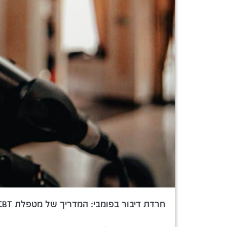
חרדת דיבור בפומבי: המדריך של מטפלת CBT להתמודדות אמיתית