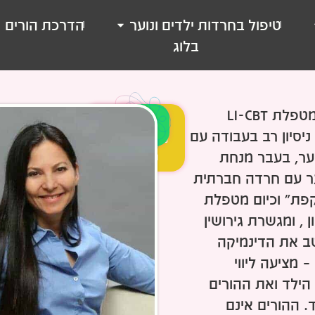
טיפול בחרדות ילדים ונוער
הדרכת הורים
בלוג
גליה גביש, מטפלת LI-CBT
לתיאום
ייעוץ מהיר
פגישת
בוואטסאפ
יסיון רב בעבודה עם
הערכה
וער, בעבר מנחת
והיכרות
ער עם חרדה חברתית
פת" וכיום מטפלת
 , ומגשרת גירושין
ב את הדינמיקה
מציעה ליווי
ילד ואת ההורים
 ההורים אינם