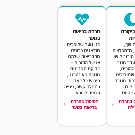
יקורת
חרדת בריאות
ות
בנוער
ושך,
בני נוער שהופכים
, מ"מפלצות
מודאגים כרונית
סירוב לישון
מהבריאות שלהם
עבר חוזר
או של ההורים –
הורים,
בדיקת תסמינים
שמובילים
חוזרת באינטרנט,
רות חוזרת
פירוש כל כאב
 לילה
כמחלה קשה, פנייה
לסיוט.
תכופה לרופא.
ל בחרדת
לטיפול בחרדת
ילה
בריאות בנוער