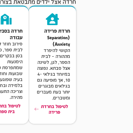
חרדה אצל ילדים מתבטאת בצורות 
חרדת פרידה
חרדה בסבי
(Separation
עבודה
Anxiety)
סירוב חוזר 
לבית ספר, כ
הקושי להיפרד
בטן בבקרים,
מההורה – לבית
הימנעות
הספר, לגן, לשינה
שמתפרסת ע
אצל סבתא. נפוצה
שבועות וחוד
במיוחד בגילאי 4-
בעיה שפוגע
10, אך מופיעה גם
בלמידה ובח
בגילאים מבוגרים
וצריכה התער
יותר בעת מעברים
מהירה.
ומשברים.
לטיפול בחר
לטיפול בחרדת
בית ספר
פרידה