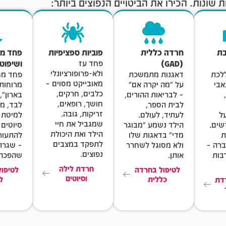
שונות. הכירו את הביטויים הנפוצים ביותר:
בת
חרדה כללית
פוביות ספציפיות
פחד מב
(GAD)
פחד עז
ושיפוטי
ולא-פרופורציונלי
ללכת
דאגנות מתמשכת
פחד מח
מאובייקט מסוים –
אבי
על "מה יקרה אם"
מרוחות
כלבים, חרקים,
– לבריאות ההורים,
בארון", 
חושך, רופאים,
לבית הספר,
לבד, מ
זריקות, גובה.
ל
לעתיד, לעולם.
למיטת ה
שמגביל את חיי
שים.
הילד נשמע "מבוגר
סיוטים 
הילד ואת היכולת
ת
מדי" בדאגות שלו
להתעור
לתפקד במצבים
ברה –
ולא מסוגל לשחרר
– שגרת
נפוצים.
בות
אותן.
שהפכה 
חרדת לילה
לטיפול בחרדה
לטיפו
וסיוטים
כללית
ל
דת