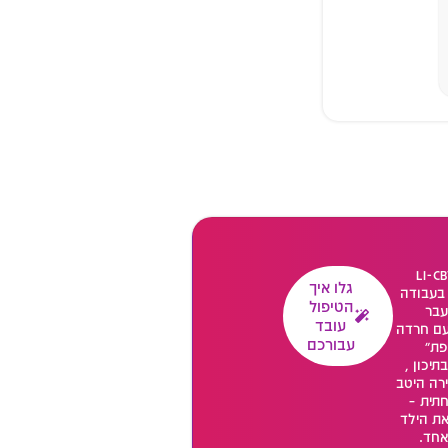
 גביש, מטפלת LI-CBT
גלו איך
 בעבודה
הטיפול
עבר
עובד
עם חרדה
עבורכם
פת"
יכון ,
רה היטב
תית –
את הילד
אחד.