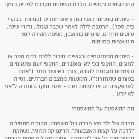
התנהגותיים ורגשיים. הכרת הסימנים מקרבת לפנייה בזמן:
- סימנים גופניים: כאבי בטן וראש חוזרים (במיוחד בבקרי
בית ספר), הרטבת לילה לאחר שכבר נגמלו, נדודי שינה,
סיוטים חוזרים, שינויים בתיאבון, נשימה מהירה לפני
סיטואציות מסוימות.
- סימנים התנהגותיים ורגשיים: סירוב ללכת לבית ספר או
לחוגים, התקפי בכי לא-מוסברים, התקפי זעם פתאומיים,
היצמדות מוגזמת להורה, צורך באישור חוזר ("אתם
בטוחים שתחזרו?"), הימנעות ממצבים חברתיים, נטייה
לפרפקציוניזם או לעומת זאת – ויתור מוקדם וחזרה ל"אני
לא יודע".
מה ההשפעה על המשפחה?
חרדה של ילד היא חרדה של משפחה. ההורים מתחילים
"ללכת על קצות האצבעות", הדינמיקה הזוגית נשחקת
מהוויכוחים על איך להתמודד, אחים מקבלים פחות תשומת