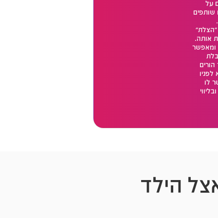
 על
 שותפים
 "הצלת"
 אותה.
 ומאפשר
בלת
הורים
 לפניו
ר לו
ליווי
אצל הילד