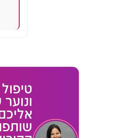
טיפול 
ונוער 
שותפו