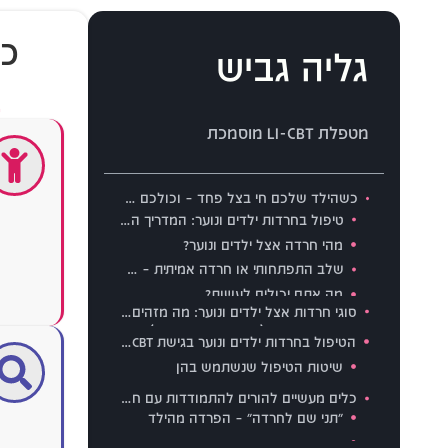
כש
גליה גביש
ט
מטפלת LI-CBT מוסמכת
כשהילד שלכם חי בצל פחד – וכולכם מתחילים לחיות סביבו
טיפול בחרדות ילדים ונוער: המדריך המלא להורים.
מהי חרדה אצל ילדים ונוער?
שלב התפתחותי או חרדה אמיתית – מה ההבדל?
מה אתם יכולים לעשות?
סימני אזהרה: איך חרדה נראית אצל הילד שלכם
טיפול בחרדות ילדים ונוער שמחזיר את הילד אליכם: גישת LI-CBT עם שותפות מלאה של ההורים
סוגי חרדות אצל ילדים ונוער: מה מזהים אצל הילד שלכם?
חרדת פרידה (Separation Anxiety)
הטיפול בחרדות ילדים ונוער בגישת LI-CBT
חרדה בסביבת עבודה
שיטות הטיפול שנשתמש בהן
חרדה כללית (GAD)