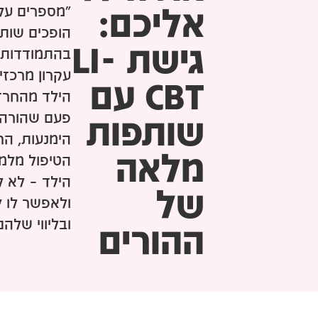
אליכם:
"מספרים על
הופכים שותפ
גישת LI-
בהתמודדות.
עקרון מרכזי
CBT עם
הילד מהחרד
פעם שהורה 
שותפות
הימנעות, ה
מלאה
הטיפול מלמד
הילד – לא ל
של
ולאפשר לו 
ובליווי שלהם
ההורים